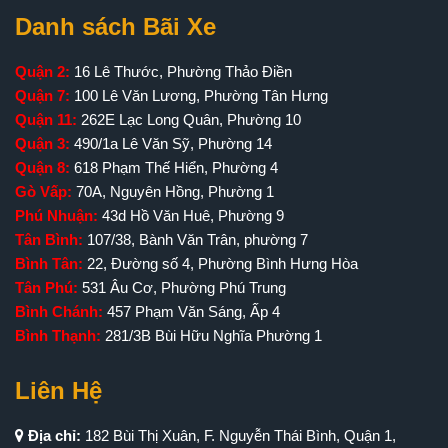
Danh sách Bãi Xe
Quận 2:
16 Lê Thước, Phường Thảo Điền
Quận 7:
100 Lê Văn Lương, Phường Tân Hưng
Quận 11:
262E Lạc Long Quân, Phường 10
Quận 3:
490/1a Lê Văn Sỹ, Phường 14
Quận 8:
618 Phạm Thế Hiển, Phường 4
Gò Vấp:
70A, Nguyên Hồng, Phường 1
Phú Nhuận:
43d Hồ Văn Huê, Phường 9
Tân Bình:
107/38, Bành Văn Trân, phường 7
Bình Tân:
22, Đường số 4, Phường Bình Hưng Hòa
Tân Phú:
531 Âu Cơ, Phường Phú Trung
Bình Chánh:
457 Phạm Văn Sáng, Ấp 4
Bình Thạnh:
281/3B Bùi Hữu Nghĩa Phường 1
Liên Hệ
Địa chỉ:
182 Bùi Thị Xuân, F. Nguyễn Thái Bình, Quận 1,