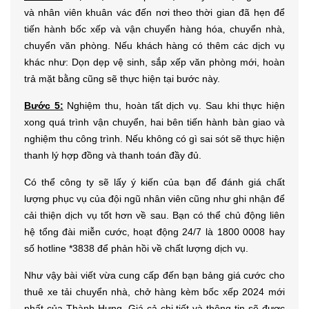
và nhân viên khuân vác đến nơi theo thời gian đã hẹn để
tiến hành bốc xếp và vận chuyển hàng hóa, chuyển nhà,
chuyển văn phòng. Nếu khách hàng có thêm các dịch vụ
khác như: Dọn dẹp vệ sinh, sắp xếp văn phòng mới, hoàn
trả mặt bằng cũng sẽ thực hiện tại bước này.
Bước 5:
Nghiệm thu, hoàn tất dịch vụ. Sau khi thực hiện
xong quá trình vận chuyển, hai bên tiến hành bàn giao và
nghiệm thu công trình. Nếu không có gì sai sót sẽ thực hiện
thanh lý hợp đồng và thanh toán đầy đủ.
Có thể công ty sẽ lấy ý kiến của bạn để đánh giá chất
lượng phục vụ của đội ngũ nhân viên cũng như ghi nhận để
cải thiện dịch vụ tốt hơn về sau. Bạn có thể chủ động liên
hệ tổng đài miễn cước, hoạt động 24/7 là 1800 0008 hay
số hotline *3838 để phản hồi về chất lượng dịch vụ.
Như vậy bài viết vừa cung cấp đến bạn bảng giá cước cho
thuê xe tải chuyển nhà, chở hàng kèm bốc xếp 2024 mới
nhất của Thành Hưng. Giá cả chi tiết và thông tin sẽ được